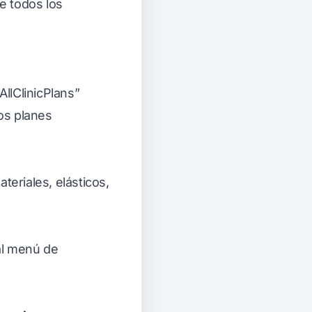
e todos los
AllClinicPlans”
os planes
eriales, elásticos,
al menú de