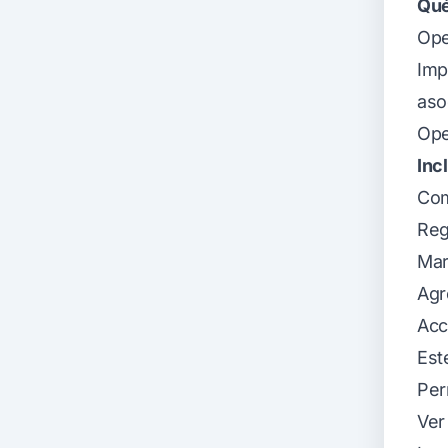
Qué
Ope
Imp
aso
Ope
Inc
Com
Reg
Mar
Agr
Acc
Est
Per
Ver