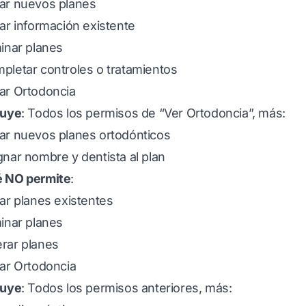
ar nuevos planes
tar información existente
minar planes
pletar controles o tratamientos
ar Ortodoncia
luye
: Todos los permisos de “Ver Ortodoncia”, más:
ar nuevos planes ortodónticos
gnar nombre y dentista al plan
 NO permite
:
tar planes existentes
minar planes
rar planes
tar Ortodoncia
luye
: Todos los permisos anteriores, más: