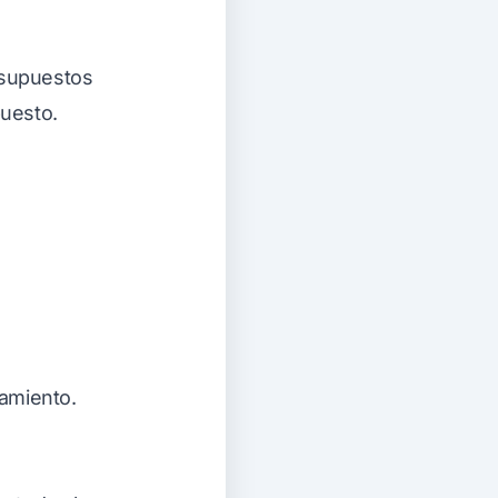
esupuestos
puesto.
tamiento.