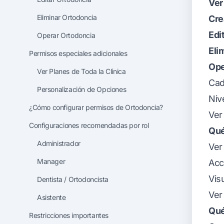
Ver
Eliminar Ortodoncia
Cre
Edi
Operar Ortodoncia
Eli
Permisos especiales adicionales
Ope
Ver Planes de Toda la Clínica
Cad
Personalización de Opciones
Niv
¿Cómo configurar permisos de Ortodoncia?
Ver
Configuraciones recomendadas por rol
Qué
Administrador
Ver
Manager
Acc
Vis
Dentista / Ortodoncista
Ver
Asistente
Qué
Restricciones importantes