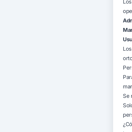
Los
ope
Adm
Ma
Usu
Los
ort
Per
Par
mar
Se 
Sol
per
¿Có