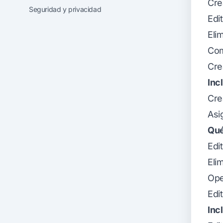
Cre
Seguridad y privacidad
Edi
Eli
Com
Cre
Inc
Cre
Asi
Qué
Edi
Eli
Ope
Edi
Inc