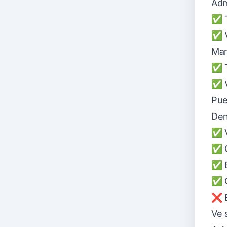
Adm
✅ T
✅ V
Ma
✅ T
✅ V
Pue
Den
✅ V
✅ C
✅ E
✅ O
❌ E
Ve 