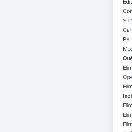
Edi
Con
Sub
Car
Per
Mod
Qué
Eli
Ope
Eli
Inc
Eli
Elim
Eli