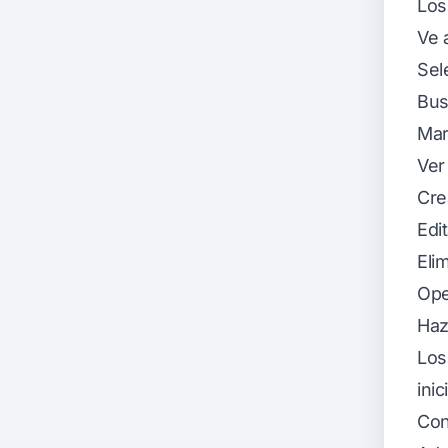
Los
Ve 
Sel
Bus
Mar
Ver
Cre
Edi
Eli
Ope
Haz
Los
inic
Con